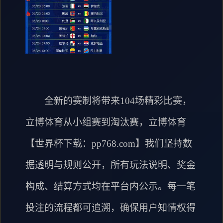
全新的赛制将带来104场精彩比赛，
立博体育从小组赛到淘汰赛，立博体育
【世界杯下载：pp768.com】我们坚持数
据透明与规则公开，所有玩法说明、奖金
构成、结算方式均在平台内公示。每一笔
投注的流程都可追溯，确保用户知情权得