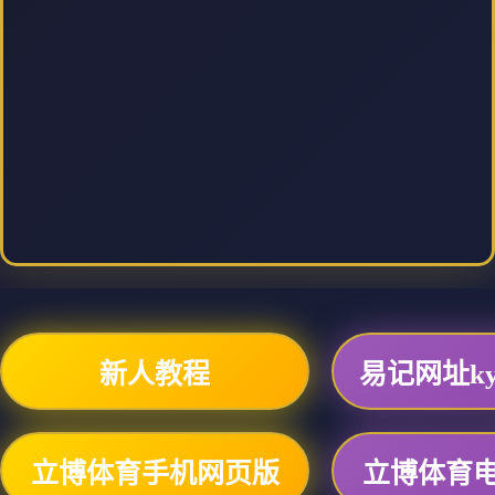
新人教程
易记网址ky6
立博体育手机网页版
立博体育