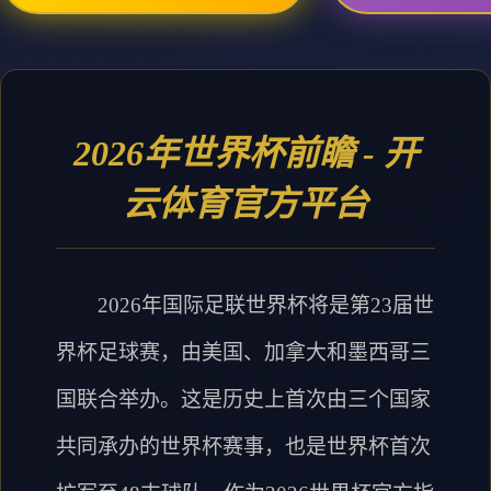
2026年世界杯前瞻 - 开
云体育官方平台
2026年国际足联世界杯将是第23届世
界杯足球赛，由美国、加拿大和墨西哥三
国联合举办。这是历史上首次由三个国家
共同承办的世界杯赛事，也是世界杯首次